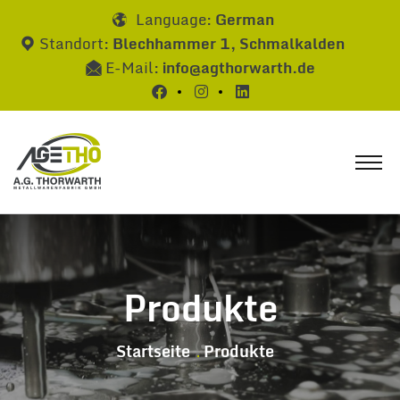
Language:
German
Standort:
Blechhammer 1, Schmalkalden
E-Mail:
info@agthorwarth.de
Produkte
Startseite
Produkte